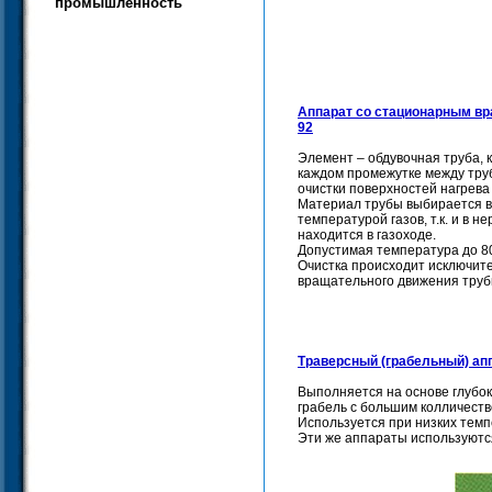
промышленность
Аппарат со стационарным в
92
Элемент – обдувочная труба, 
каждом промежутке между тру
очистки поверхностей нагрева
Материал трубы выбирается в
температурой газов, т.к. и в 
находится в газоходе.
Допустимая температура до 80
Очистка происходит исключите
вращательного движения труб
Траверсный (грабельный) ап
Выполняется на основе глубок
грабель с большим колличеств
Используется при низких темп
Эти же аппараты используютс