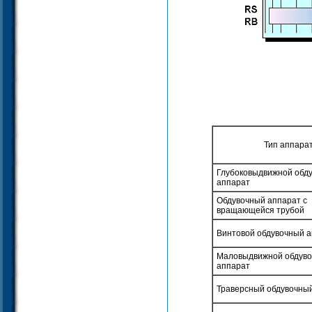
Тип аппара
Глубоковыдвижной обд
аппарат
Обдувочный аппарат с
вращающейся трубой
Винтовой обдувочный 
Маловыдвижной обдув
аппарат
Траверсный обдувочны