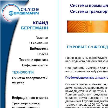
Системы промышле
Системы транспор
КЛАЙД
БЕРГЕМАНН
Главная
О компании
ПАРОВЫЕ САЖЕОБД
Библиотека
Пресса
Различные типы сажеобдувочн
Теория и практика
необходимого для очистки кон
Референc-листы
Специалисты, имеющие дело с
ассортимента сажеобдувочных
ТЕХНОЛОГИИ
Глубоковыдвижные аппараты 
Очистка поверхностей
нагрева
Отличительной особенностью 
двумя соплами, вваренными в 
находящихся на конце трубы.
Принцип работы и предназнач
Вибрационная очистка
сопловая труба въезжает в га
движением. Глубина выдвижен
Транспортировка
температура до 1500 °С. Пре
сыпучих веществ
конвективных пакетов при выс