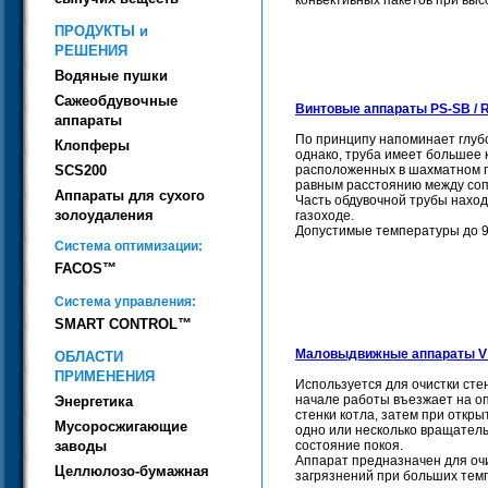
ПРОДУКТЫ и
РЕШЕНИЯ
Водяные пушки
Сажеобдувочные
Винтовые аппараты PS-SB / 
аппараты
По принципу напоминает глуб
Клопферы
однако, труба имеет большее 
расположенных в шахматном п
SCS200
равным расстоянию между со
Аппараты для сухого
Часть обдувочной трубы наход
золоудаления
газоходе.
Допустимые температуры до 9
Система оптимизации:
FACOS™
Система управления:
SMART CONTROL™
Маловыдвижные аппараты V
ОБЛАСТИ
ПРИМЕНЕНИЯ
Используется для очистки сте
начале работы въезжает на о
Энергетика
стенки котла, затем при откр
Мусоросжигающие
одно или несколько вращател
состояние покоя.
заводы
Аппарат предназначен для оч
Целлюлозо-бумажная
загрязнений при больших темп