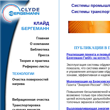
Системы промышле
Системы транспор
КЛАЙД
БЕРГЕМАНН
Главная
О компании
ПУБЛИКАЦИИ В 
Библиотека
Реализация проекта и первы
Пресса
Бергеманн ГмбХ» на котле П-
Теория и практика
Эксплуатация системы обдуво
Референc-листы
показала, что система имеет 
и управления аппаратами обд
ТЕХНОЛОГИИ
зонами, эффективная и надеж
Очистка поверхностей
Модернизация на Березовск
нагрева
Газета "Энергия России" - РАО
Повышение бесшлаковочной мо
возможно только при обеспече
целей используют дальнобойн
Вибрационная очистка
топочных экранов и обеспечит
Транспортировка
Выздоравливающая энергия
сыпучих веществ