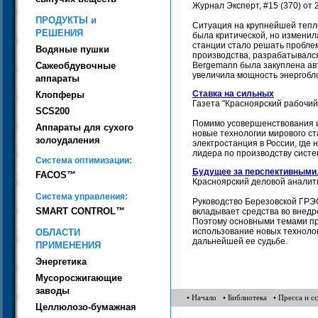
Журнал Эксперт, #15 (370) от 
ПРОДУКТЫ и
Cитуация на крупнейшей тепл
РЕШЕНИЯ
была критической, но изменил
станции стало решать проблем
Водяные пушки
производства, разрабатывалс
Bergemann была закуплена авт
Сажеобдувочные
увеличила мощность энергобло
аппараты
Ставка на сильных
Клопферы
Газета "Красноярский рабочий"
SCS200
Помимо усовершенствования 
Аппараты для сухого
новые технологии мирового с
золоудаления
электростанция в России, где
лидера по производству систе
Система оптимизации:
Будущее за перспективным
FACOS™
Красноярский деловой аналити
Система управления:
Руководство Березовской ГРЭС
SMART CONTROL™
вкладывает средства во внедр
Поэтому основными темами п
использование новых технолог
ОБЛАСТИ
дальнейшей ее судьбе.
ПРИМЕНЕНИЯ
Энергетика
Мусоросжигающие
заводы
• Начало
• Библиотека
• Пресса и с
Целлюлозо-бумажная